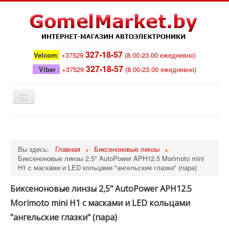
327-18-57
Velcom
:
+37529
(8.00-23.00 ежедневно)
327-18-57
Viber
:
+37529
(8.00-23.00 ежедневно)
Toggle
Navigation
Каталог
Новости
Вы здесь:
Главная
Биксеноновые линзы
О магазине
Биксеноновые линзы 2,5" AutoPower APH12.5 Morimoto mini
H1 с масками и LED кольцами "ангельские глазки" (пара)
Доставка и оплата
Биксеноновые линзы 2,5" AutoPower APH12.5
Контакты
Morimoto mini H1 с масками и LED кольцами
Поиск
"ангельские глазки" (пара)
Логин