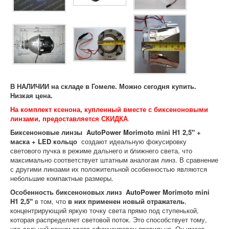
В НАЛИЧИИ на складе в Гомеле. Можно сегодня купить.
Низкая цена.
На комплект ксенона, купленный вместе с биксеноновыми
линзами, предоставляется СКИДКА
.
Биксеноновые линзы AutoPower Morimoto mini H1 2,5" +
маска + LED кольцо
создают идеальную фокусировку
светового пучка в режиме дальнего и ближнего света, что
максимально соответствует штатным аналогам линз. В сравнение
с другими линзами их положительной особенностью являются
небольшие компактные размеры.
Особенность
биксеноновых линз AutoPower Morimoto mini
H1 2,5"
в том, что
в них применен новый отражатель
,
концентрирующий яркую точку света прямо под ступенькой,
которая распределяет световой поток. Это способствует тому,
что дальний режим света сфокусирован правильно. Он имеет